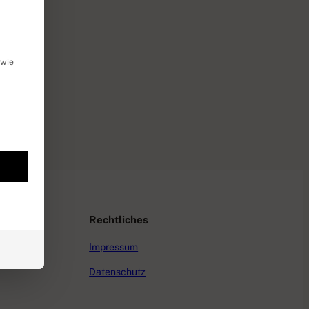
igung erteilt werden kann. Die erste Service-Gruppe ist e
 wie
Rechtliches
Impressum
Datenschutz