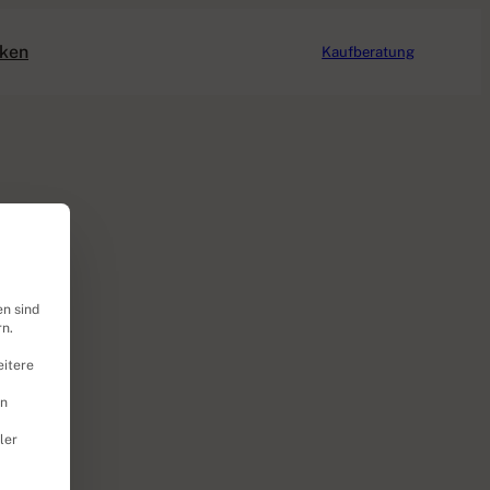
ken
Kaufberatung
en sind
rn.
itere
en
ler