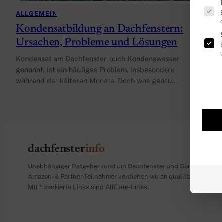
Es fo
ALLGEMEIN
Kondensatbildung an Dachfenstern:
Ursachen, Probleme und Lösungen
Kondensat am Dachfenster, auch Kondenswasser
genannt, ist ein häufiges Problem, insbesondere
während der kälteren Monate. Doch was genau…
dachfenster
info
Unabhängiger Ratgeber rund um Dachfenster und Sonnenschutz
Amazon- & Partner-Teilnehmer verdienen wir an qualifizierten Ver
Mit * markierte Links sind Affiliate-Links.