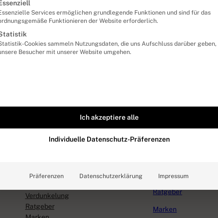
lgt eine Liste der Service-Gruppen, für die eine Einwill
Essenziell
Essenzielle Services ermöglichen grundlegende Funktionen und sind für das
ordnungsgemäße Funktionieren der Website erforderlich.
Statistik
Statistik-Cookies sammeln Nutzungsdaten, die uns Aufschluss darüber geben,
unsere Besucher mit unserer Website umgehen.
Ich akzeptiere alle
Individuelle Datenschutz-Präferenzen
Themen
Service
. Als
käufen.
Dachfenster
Kaufberatung
Präferenzen
Datenschutzerklärung
Impressum
Sonnenschutz
Ratgeber
Verdunkelung
Ratgeber
Marken
Marken