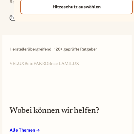
Raum passt.
Hitzeschutz auswählen
S
Finden
u
c
h
e
Herstellerübergreifend · 120+ geprüfte Ratgeber
VELUX
Roto
FAKRO
Braas
LAMILUX
Wobei können wir helfen?
Alle Themen →