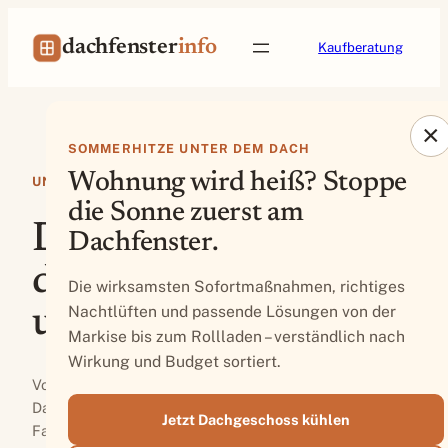
Zum
Inhalt
dachfenster
info
Kaufberatung
springen
×
SOMMERHITZE UNTER DEM DACH
Wohnung wird heiß? Stoppe
UNABHÄNGIGER RATGEBER
die Sonne zuerst am
Das richtige Licht &
Dachfenster.
der richtige Schutz
Die wirksamsten Sofortmaßnahmen, richtiges
Nachtlüften und passende Lösungen von der
unterm Dach.
Markise bis zum Rollladen – verständlich nach
Wirkung und Budget sortiert.
Von Verdunkelung über Hitzeschutz bis zum passenden
Dachfenster — wir vergleichen Produkte von Velux, Roto,
Jetzt Dachgeschoss kühlen
Fakro & LAMILUX und zeigen, was wirklich zu deinem