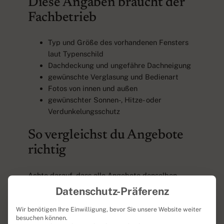
Diese Angaben braucht der
Fachbetrieb
Typ und Größe des vorhandenen Fensters
laut Typenschild
Dachdeckung und ungefähre Dachneigung
gewünschte Verglasung und Bedienart
Fotos von innen und außen
gewünschter Sonnen-, Hitze- oder
Verdunkelungsschutz
So vergleichst du Angebote
richtig
Achte darauf, dass alle Angebote denselben
Leistungsumfang enthalten. Sind Ausbau,
Datenschutz-Präferenz
Entsorgung, Eindeckrahmen, Dämmanschluss und
Innenausbau aufgeführt? Ist die Mehrwertsteuer
Wir benötigen Ihre Einwilligung, bevor Sie unsere Website weiter
besuchen können.
enthalten? Wer übernimmt mögliche