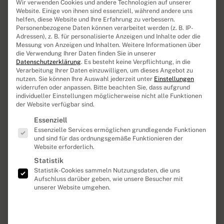
Wir verwenden Cookies und andere Technologien auf unserer
Folgearbeiten an Dachdeckung oder Laibung?
Website. Einige von ihnen sind essenziell, während andere uns
helfen, diese Website und Ihre Erfahrung zu verbessern.
Ein vollständiges Angebot ist oft
Personenbezogene Daten können verarbeitet werden (z. B. IP-
aussagekräftiger als der niedrigste Endbetrag
Adressen), z. B. für personalisierte Anzeigen und Inhalte oder die
mit vielen offenen Positionen.
Messung von Anzeigen und Inhalten.
Weitere Informationen über
die Verwendung Ihrer Daten finden Sie in unserer
Datenschutzerklärung
.
Es besteht keine Verpflichtung, in die
Wo lässt sich sinnvoll
Verarbeitung Ihrer Daten einzuwilligen, um dieses Angebot zu
nutzen.
Sie können Ihre Auswahl jederzeit unter
Einstellungen
sparen?
widerrufen oder anpassen.
Bitte beachten Sie, dass aufgrund
individueller Einstellungen möglicherweise nicht alle Funktionen
der Website verfügbar sind.
Bei Standardmaßen und manueller Bedienung ist
Es folgt eine Liste der Service-Gruppen, für die eine Einwilli
die Produktauswahl meist günstiger. Sparen
Essenziell
solltest du nicht am fachgerechten Anschluss:
Essenzielle Services ermöglichen grundlegende Funktionen
und sind für das ordnungsgemäße Funktionieren der
Fehler bei Dämmung, Luftdichtheit oder
Website erforderlich.
Wasserführung können später wesentlich teurer
Statistik
werden. Zubehör lässt sich teilweise nachrüsten,
Statistik-Cookies sammeln Nutzungsdaten, die uns
sofern Kompatibilität und Stromversorgung früh
Aufschluss darüber geben, wie unsere Besucher mit
berücksichtigt werden.
unserer Website umgehen.
Für eine belastbare Kalkulation ist ein Aufmaß
vor Ort der beste Weg. So erkennt der Betrieb,