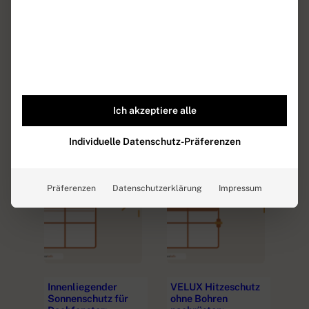
VELUX oder Roto:
VELUX Hitzeschutz
Welches
Kosten: Preise für
Ich akzeptiere alle
Dachfenster ist
Markise,…
besser?
Individuelle Datenschutz-Präferenzen
Präferenzen
Datenschutzerklärung
Impressum
Innenliegender
VELUX Hitzeschutz
Sonnenschutz für
ohne Bohren