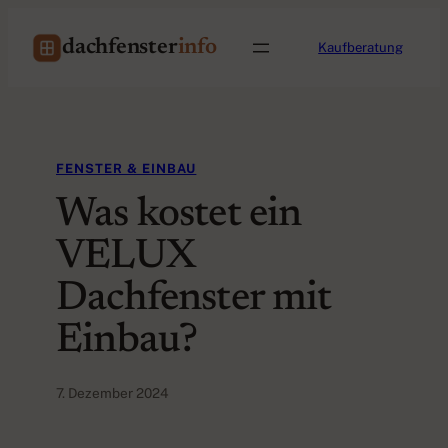
Zum
Inhalt
dachfenster
info
Kaufberatung
springen
FENSTER & EINBAU
Was kostet ein
VELUX
Dachfenster mit
Einbau?
7. Dezember 2024